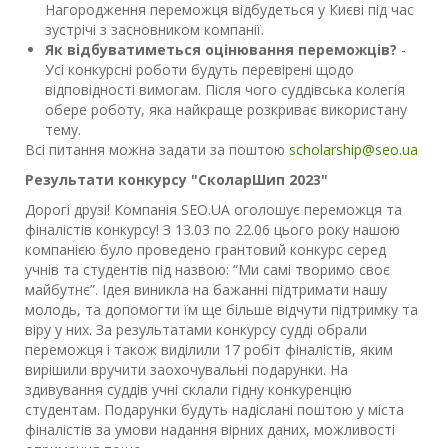
Нагородження переможця відбудеться у Києві під час
зустрічі з засновником компанії.
Як відбуватиметься оцінювання переможців?
-
Усі конкурсні роботи будуть перевірені щодо
відповідності вимогам. Після чого суддівська колегія
обере роботу, яка найкраще розкриває використану
тему.
Всі питання можна задати за поштою
scholarship@seo.ua
Результати конкурсу "СколарШип 2023"
Дорогі друзі! Компанія SEO.UA оголошує переможця та
фіналістів конкурсу! З 13.03 по 22.06 цього року нашою
компанією було проведено грантовий конкурс серед
учнів та студентів під назвою: “Ми самі творимо своє
майбутнє”. Ідея виникла на бажанні підтримати нашу
молодь, та допомогти їм ще більше відчути підтримку та
віру у них. За результатами конкурсу судді обрали
переможця і також виділили 17 робіт фіналістів, яким
вирішили вручити заохочувальні подарунки. На
здивування суддів учні склали гідну конкуренцію
студентам. Подарунки будуть надіслані поштою у міста
фіналістів за умови надання вірних даних, можливості