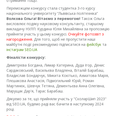
отримання тощо.
Переможцем конкурсу стала студентка 3-го курсу
національного університету “Львівська політехніка”
Волкова Ольга! Вітаємо з перемогою!
Також Ольга
висловлює подяку науковому консультанту, старшому
викладачу НУЛП: Курдина Юлія Михайлівна за пропозицію
прийняти участь у цьому конкурсі.
Очікуйте фотозвіт з
нагородження.
Для того, щоб не пропустити наші
майбутні події рекомендуємо підписатися на
фейсбук
та
інстаграм SEO.UA
Фіналісти конкурсу:
Димитрієва Богдана, Лимар Катерина, Дуда Ігор, Денис
Сардаковський, Васильєва Владлена, Віталій Барабаш,
Владислав Бондарчук, Микита Кокітько, Ахматова Марія,
Плєшакова Анастасія, Підмогильний Юрій, Роман
Мартинюк, Шевчук Тетяна, Дементьєва Анна Олегівна,
Марущак Дар'я, Тарас Барабаш.
Дякуємо за те, що прийняли участь у "СколарШип 2023"
від SEO.UA, будемо раді вас бачити в наступному 2024
році.