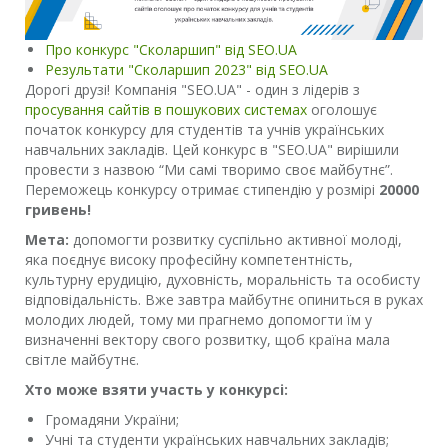
Про конкурс "Сколаршип" від SEO.UA
Результати "Сколаршип 2023" від SEO.UA
Дорогі друзі! Компанія "SEO.UA" - один з лідерів з
просування сайтів в пошукових системах
оголошує
початок конкурсу для студентів та учнів українських
навчальних закладів. Цей конкурс в "SEO.UA" вирішили
провести з назвою “Ми самі творимо своє майбутнє”.
Переможець конкурсу отримає стипендію у розмірі
20000
гривень!
Мета:
допомогти розвитку суспільно активної молоді,
яка поєднує високу професійну компетентність,
культурну ерудицію, духовність, моральність та особисту
відповідальність. Вже завтра майбутнє опиниться в руках
молодих людей, тому ми прагнемо допомогти їм у
визначенні вектору свого розвитку, щоб країна мала
світле майбутнє.
Хто може взяти участь у конкурсі:
Громадяни України;
Учні та студенти українських навчальних закладів;