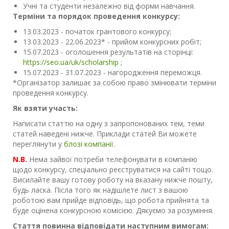
Учні та студенти незалежно від форми навчання.
Терміни та порядок проведення конкурсу:
13.03.2023 - початок грантового конкурсу;
13.03.2023 - 22.06.2023* - прийом конкурсних робіт;
15.07.2023 - оголошення результатів на сторінці:
https://seo.ua/uk/scholarship
;
15.07.2023 - 31.07.2023 - нагородження переможця.
*Організатор залишає за собою право змінювати терміни
проведення конкурсу.
Як взяти участь:
Написати статтю на одну з запропонованих тем, теми
статей наведені нижче. Приклади статей Ви можете
переглянути у
блозі компанії
.
N.B.
Нема зайвої потреби телефонувати в компанію
щодо конкурсу, спеціально реєструватися на сайті тощо.
Висилайте вашу готову роботу на вказану нижче пошту,
будь ласка. Післа того як надішлете лист з вашою
роботою вам прийде відповідь, що робота прийнята та
буде оцінена конкурсною комісією. Дякуємо за розуміння.
Стаття повинна відповідати наступним вимогам: