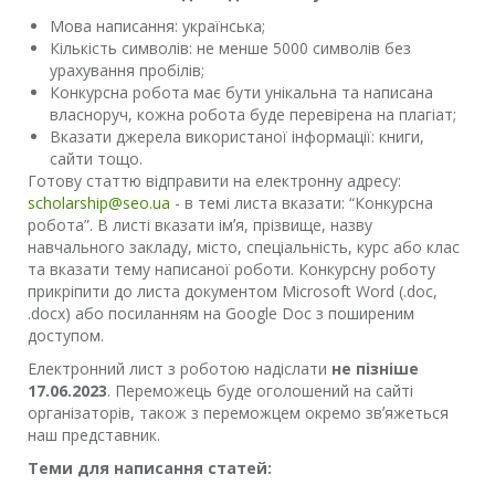
Мова написання: українська;
Кількість символів: не менше 5000 символів без
урахування пробілів;
Конкурсна робота має бути унікальна та написана
власноруч, кожна робота буде перевірена на плагіат;
Вказати джерела використаної інформації: книги,
сайти тощо.
Готову статтю відправити на електронну адресу:
scholarship@seo.ua
- в темі листа вказати: “Конкурсна
робота”. В листі вказати імʼя, прізвище, назву
навчального закладу, місто, спеціальність, курс або клас
та вказати тему написаної роботи. Конкурсну роботу
прикріпити до листа документом Microsoft Word (.doc,
.docx) або посиланням на Google Doc з поширеним
доступом.
Електронний лист з роботою надіслати
не пізніше
17.06.2023
. Переможець буде оголошений на сайті
організаторів, також з переможцем окремо звʼяжеться
наш представник.
Теми для написання статей: