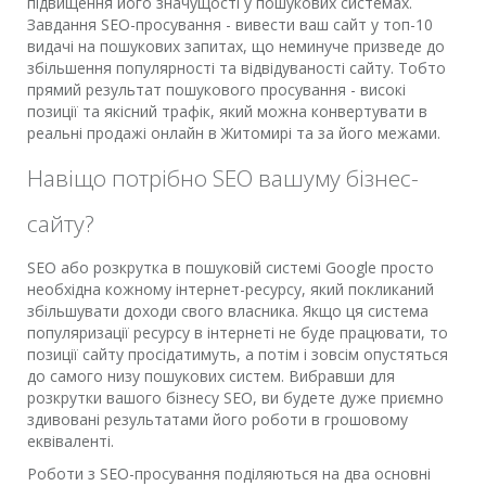
підвищення його значущості у пошукових системах.
Завдання SEO-просування - вивести ваш сайт у топ-10
видачі на пошукових запитах, що неминуче призведе до
збільшення популярності та відвідуваності сайту. Тобто
прямий результат пошукового просування - високі
позиції та якісний трафік, який можна конвертувати в
реальні продажі онлайн в Житомирі та за його межами.
Навіщо потрібно SEO вашуму бізнес-
сайту?
SEO або розкрутка в пошуковій системі Google просто
необхідна кожному інтернет-ресурсу, який покликаний
збільшувати доходи свого власника. Якщо ця система
популяризації ресурсу в інтернеті не буде працювати, то
позиції сайту просідатимуть, а потім і зовсім опустяться
до самого низу пошукових систем. Вибравши для
розкрутки вашого бізнесу SEO, ви будете дуже приємно
здивовані результатами його роботи в грошовому
еквіваленті.
Роботи з SEO-просування поділяються на два основні