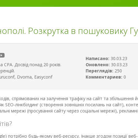
ополі. Розкрутка в пошуковику Гу
Написано:
30.03.23
а CPA. Досвід понад 20 років.
Оновлено:
30.03.23
ренцій.
Переглядів:
250
uruconf, Dvoma, Easyconf
Комментариев:
0
ходів, спрямованих на залучення трафіку на сайт та збільшення 
і як SEO-лінкбілдинг (створення зовнішніх посилань на сайт), ко
льні мережі (просування сайту через соціальні мережі), рекламні к
тів?
le) потрібно будь-якому веб-ресурсу. Інакше згодом позиції веб-