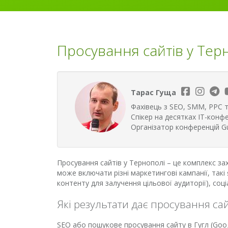
Просування сайтів у Терн
Тарас Гуща
Фахівець з SEO, SMM, PPC т
Спікер на десятках ІТ-конфе
Організатор конференцій G
Просування сайтів у Тернополі – це комплекс за
може включати різні маркетингові кампанії, так
контенту для залучення цільової аудиторії), соціа
Які результати дає просування сай
SEO або пошукове просування сайту в Гугл (Goog