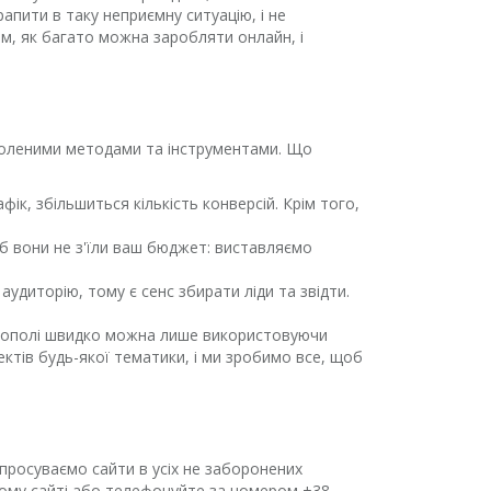
апити в таку неприємну ситуацію, і не
им, як багато можна заробляти онлайн, і
воленими методами та інструментами. Що
ік, збільшиться кількість конверсій. Крім того,
б вони не з'їли ваш бюджет: виставляємо
удиторію, тому є сенс збирати ліди та звідти.
ернополі швидко можна лише використовуючи
ектів будь-якої тематики, і ми зробимо все, щоб
просуваємо сайти в усіх не заборонених
шому сайті або телефонуйте за номером +38