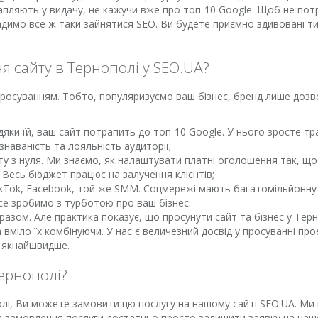
рапляють у видачу, не кажучи вже про топ-10 Google. Щоб не потр
адимо все ж таки зайнятися SEO. Ви будете приємно здивовані т
я сайту в Тернополі у SEO.UA?
просуванням. Тобто, популяризуємо ваш бізнес, бренд лише доз
яки їй, ваш сайт потрапить до топ-10 Google. У нього зросте траф
знаваність та лояльність аудиторії;
у з нуля. Ми знаємо, як налаштувати платні оголошення так, що
. Весь бюджет працює на залучення клієнтів;
ikTok, Facebook, той же SMM. Соцмережі мають багатомільйонну а
се зробимо з турботою про ваш бізнес.
 разом. Але практика показує, що просунути сайт та бізнес у Т
вміло їх комбінуючи. У нас є величезний досвід у просуванні про
e якнайшвидше.
Тернополі?
лі, Ви можете замовити цю послугу на нашому сайті SEO.UA. Ми 
Для замовлення послуги достатньо просто залишити заявку на на