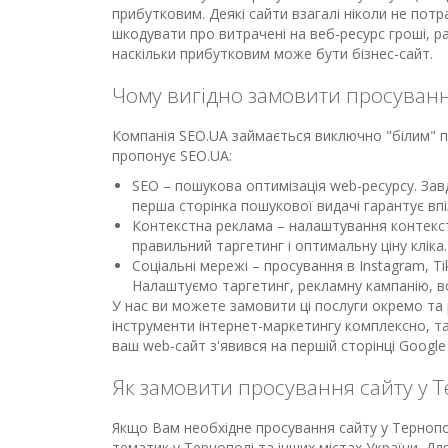
прибутковим. Деякі сайти взагалі ніколи не пот
шкодувати про витрачені на веб-ресурс гроші, р
наскільки прибутковим може бути бізнес-сайт.
Чому вигідно замовити просуванн
Компанія SEO.UA займається виключно "білим" 
пропонує SEO.UA:
SEO – пошукова оптимізація web-ресурсу. Завд
перша сторінка пошукової видачі гарантує впі
Контекстна реклама – налаштування контекст
правильний таргетинг і оптимальну ціну кліка
Соціальні мережі – просування в Instagram, T
Налаштуємо таргетинг, рекламну кампанію, в
У нас ви можете замовити ці послуги окремо та
інструменти інтернет-маркетингу комплексно, та 
ваш web-сайт з'явився на першій сторінці Googl
Як замовити просування сайту у 
Якщо Вам необхідне просування сайту у Тернопо
тематик у Тернополі та інших містах України. 