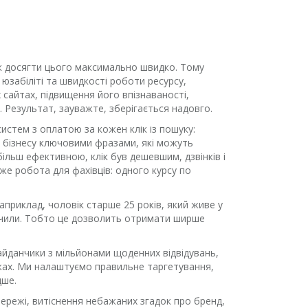
, як досягти цього максимально швидко. Тому
юзабіліті та швидкості роботи ресурсу,
 сайтах, підвищення його впізнаваності,
 Результат, зауважте, зберігається надовго.
истем з оплатою за кожен клік із пошуку:
 бізнесу ключовими фразами, які можуть
льш ефективною, клік був дешевшим, дзвінків і
же робота для фахівців: одного курсу по
априклад, чоловік старше 25 років, який живе у
бачили. Тобто це дозволить отримати ширше
айданчики з мільйонами щоденних відвідувань,
жах. Ми налаштуємо правильне таргетування,
дше.
мережі, витіснення небажаних згадок про бренд,