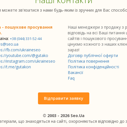
 можете зв'язатися з нами будь-яким із зручних для Вас способ
a - пошукове просування
Наші менеджери з продажу з р
.
відповідь на всі Ваші питання
аїна:
сайтів і пошукового просуван
+38 (044) 331-52-44
es@seo.ua
цінуємо кожного з наших клієн
ps://fb.com/ukraineseo
зараз!
ps://youtube.com/@gutako
Договір публічноЇ оферти
ps://instagram.com/ukraineseo
Політика повернення
ps://t.me/gutakon
Політика конфіденційності
Вакансії
Faq
Відправити заявку
© 2003 - 2026 Seo.Ua
матеріали, що знаходяться на сайті, охороняються відповідно до 