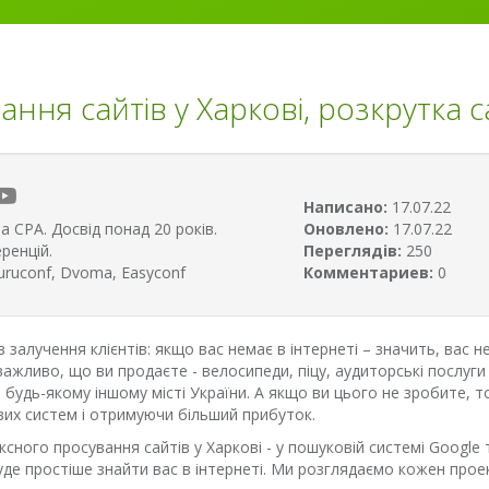
ння сайтів у Харкові, розкрутка с
Написано:
17.07.22
а CPA. Досвід понад 20 років.
Оновлено:
17.07.22
ренцій.
Переглядів:
250
uruconf, Dvoma, Easyconf
Комментариев:
0
в залучення клієнтів: якщо вас немає в інтернеті – значить, вас н
ажливо, що ви продаєте - велосипеди, піцу, аудиторські послуги
чи будь-якому іншому місті України. А якщо ви цього не зробите,
вих систем і отримуючи більший прибуток.
сного просування сайтів у Харкові - у пошуковій системі Google
уде простіше знайти вас в інтернеті. Ми розглядаємо кожен проек