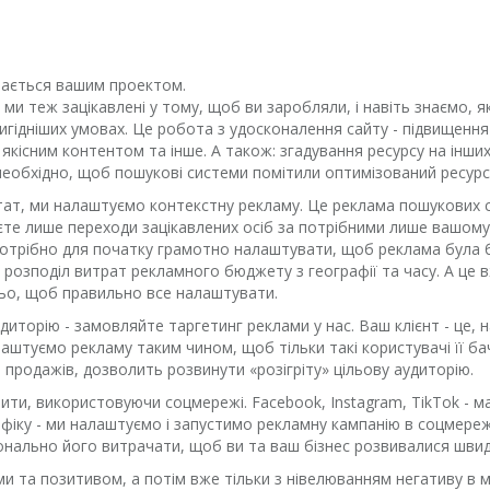
мається вашим проектом.
но, ми теж зацікавлені у тому, щоб ви заробляли, і навіть знаємо
ідніших умовах. Це робота з удосконалення сайту - підвищення 
кісним контентом та інше. А також: згадування ресурсу на інших
 необхідно, щоб пошукові системи помітили оптимізований ресурс.
тат, ми налаштуємо контекстну рекламу. Це реклама пошукових с
єте лише переходи зацікавлених осіб за потрібними лише вашому
отрібно для початку грамотно налаштувати, щоб реклама була бі
розподіл витрат рекламного бюджету з географії та часу. А це в
ньо, щоб правильно все налаштувати.
иторію - замовляйте таргетинг реклами у нас. Ваш клієнт - це, н
лаштуємо рекламу таким чином, щоб тільки такі користувачі її 
, продажів, дозволить розвинути «розігріту» цільову аудиторію.
ти, використовуючи соцмережі. Facebook, Instagram, TikTok - м
фіку - ми налаштуємо і запустимо рекламну кампанію в соцмере
онально його витрачати, щоб ви та ваш бізнес розвивалися шви
ми та позитивом, а потім вже тільки з нівелюванням негативу в 