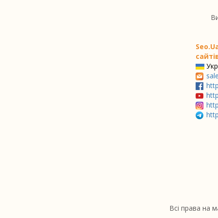
Ви
Seo.U
сайтів
Укр
sal
htt
htt
htt
htt
Всі права на 