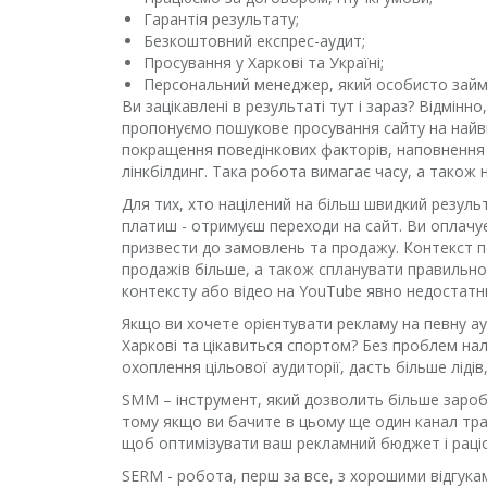
Гарантія результату;
Безкоштовний експрес-аудит;
Просування у Харкові та Україні;
Персональний менеджер, який особисто зай
Ви зацікавлені в результаті тут і зараз? Відмін
пропонуємо пошукове просування сайту на найвиг
покращення поведінкових факторів, наповнення я
лінкбілдинг. Така робота вимагає часу, а також
Для тих, хто націлений на більш швидкий резуль
платиш - отримуєш переходи на сайт. Ви оплачу
призвести до замовлень та продажу. Контекст п
продажів більше, а також спланувати правильно 
контексту або відео на YouTube явно недостат
Якщо ви хочете орієнтувати рекламу на певну ауд
Харкові та цікавиться спортом? Без проблем на
охоплення цільової аудиторії, дасть більше лідів
SMM – інструмент, який дозволить більше зароби
тому якщо ви бачите в цьому ще один канал тра
щоб оптимізувати ваш рекламний бюджет і раці
SERM - робота, перш за все, з хорошими відгука