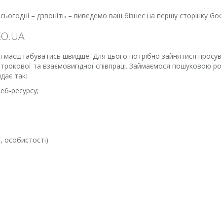
ьогодні – дзвоніть – виведемо ваш бізнес на першу сторінку Goo
EO.UA
і масштабуватись швидше. Для цього потрібно зайнятися просува
трокової та взаємовигідної співпраці. Займаємося пошуковою роз
дає так:
еб-ресурсу;
, особистості).