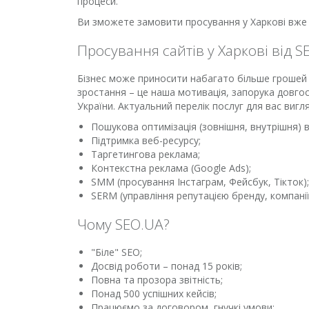
процеси.
Ви зможете замовити просування у Харкові вже с
Просування сайтів у Харкові від S
Бізнес може приносити набагато більше грошей 
зростання – це наша мотивація, запорука довгос
України. Актуальний перелік послуг для вас вигля
Пошукова оптимізація (зовнішня, внутрішня) в
Підтримка веб-ресурсу;
Таргетингова реклама;
Контекстна реклама (Google Ads);
SMM (просування Інстаграм, Фейсбук, Тікток);
SERM (управління репутацією бренду, компанії
Чому SEO.UA?
"Біле" SEO;
Досвід роботи – понад 15 років;
Повна та прозора звітність;
Понад 500 успішних кейсів;
Працюємо за договором, гнучкі умови;