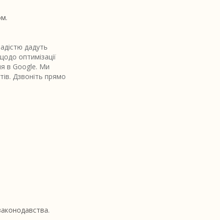
ом.
адістю дадуть
 щодо оптимізації
ня в Google. Ми
тів. Дзвоніть прямо
законодавства.