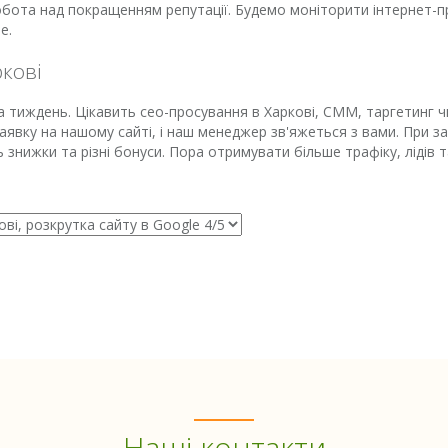
бота над покращенням репутації. Будемо моніторити інтернет-пр
е.
ркові
на тиждень. Цікавить сео-просування в Харкові, СММ, таргетинг 
аявку на нашому сайті, і наш менеджер зв'яжеться з вами. При 
ть знижки та різні бонуси. Пора отримувати більше трафіку, лідів
Наші контакти