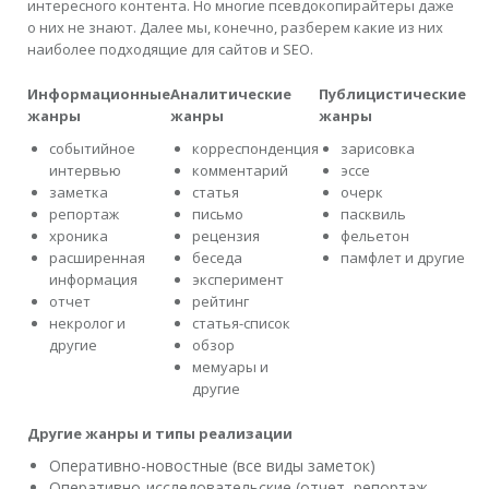
интересного контента. Но многие псевдокопирайтеры даже
о них не знают. Далее мы, конечно, разберем какие из них
наиболее подходящие для сайтов и SEO.
Информационные
Аналитические
Публицистические
жанры
жанры
жанры
событийное
корреспонденция
зарисовка
интервью
комментарий
эссе
заметка
статья
очерк
репортаж
письмо
пасквиль
хроника
рецензия
фельетон
расширенная
беседа
памфлет и другие
информация
эксперимент
отчет
рейтинг
некролог и
статья-список
другие
обзор
мемуары и
другие
Другие жанры и типы реализации
Оперативно-новостные (все виды заметок)
Оперативно-исследовательские (отчет, репортаж,