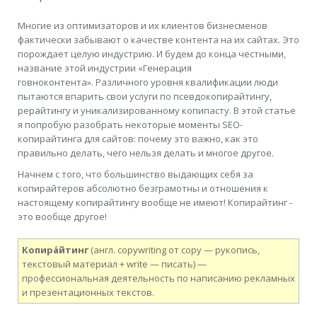
Многие из оптимизаторов и их клиентов бизнесменов
фактически забывают о качестве контента на их сайтах. Это
порождает целую индустрию. И будем до конца честными,
название этой индустрии «Генерация
говноконтента».
Различного уровня квалификации люди
пытаются впарить свои услуги по псевдокопирайтингу,
рерайтингу и уникализированному копипасту. В этой статье
я попробую разобрать некоторые моменты SEO-
копирайтинга для сайтов: почему это важно, как это
правильно делать, чего нельзя делать и многое другое.
Начнем с того, что большинство выдающих себя за
копирайтеров абсолютно безграмотны и отношения к
настоящему копирайтингу вообще не имеют! Копирайтинг -
это вообще другое!
Копира́йтинг
(англ. copywriting от copy — рукопись,
текстовый материал + write — писать) —
профессиональная деятельность по написанию рекламных
и презентационных текстов.