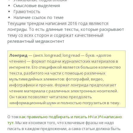
Смысловые выделения
Грамотность
Наличие ссылок по теме
Текущим трендом написания 2016 года являются
лонгриды. То есть длинные тексты, которые раскрывают
тему со всех сторон и содержат качественный
релевантный медиаконтент
Лонгрид
— (англ. longread; long read — букв. «долгое
чтение») — формат подачи журналистских материалов в
интернете. Его спецификой является большое количество
текста, разбитого на части с помощью различных
мультимедийных элементов: фотографий, видео,
инфографики и прочих. Формат лонгрида предполагает
чтение материала с различных электронных носителей.
Он также позволяет читателю преодолеть
«информационный шум» и полностью погрузиться в тему.
О том
как правильно подбирать и писать НЧ и УЧ написано
тут
. Мы же коснемся того, что ключевые фразы не надо
писать в каждом предложении, а сама статьи должна быть