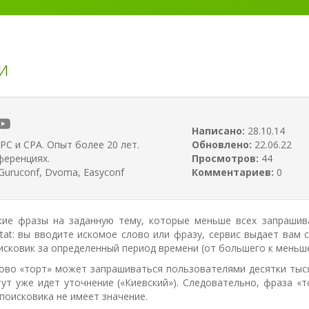
и
Написано:
28.10.14
PC и CPA. Опыт более 20 лет.
Обновлено:
22.06.22
ференциях.
Просмотров:
44
uruconf, Dvoma, Easyconf
Комментариев:
0
кие фразы на заданную тему, которые меньше всех запрашив
tat: вы вводите искомое слово или фразу, сервис выдает вам 
оисковик за определенный период времени (от большего к меньш
ово «торт» может запрашиваться пользователями десятки тысяч
тут уже идет уточнение («Киевский»). Следовательно, фраза «
 поисковика не имеет значение.