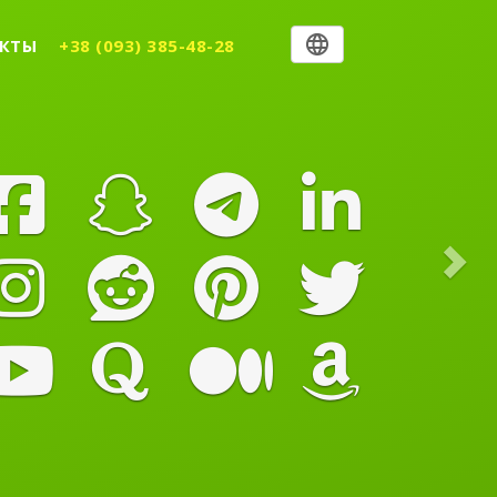
Nex
КТЫ
+38 (093) 385-48-28