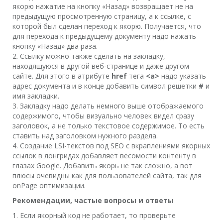
якорю нажатие на кнопку «Назад» возвращает не на
предыдущую просмотренную страницу, а к ссылке, с
которой был сделан переход к якорю. Получается, что
для перехода к предыдущему документу надо нажать
кнопку «Назад» два раза.
2. Cсылку можно также сделать на закладку,
находящуюся в другой веб-странице и даже другом
сайте. Для этого в атрибуте
href
тега
<a>
надо указать
адрес документа и в конце добавить символ решетки
#
и
имя закладки.
3. Закладку надо делать немного выше отображаемого
содержимого, чтобы визуально человек видел сразу
заголовок, а не только текстовое содержимое. То есть
ставить над заголовком нужного раздела.
4. Cоздание LSI-текстов под SEO c вкраплениями якорных
ссылок в лонгридах добавляет весомости контенту в
глазах Google. Добавить якорь не так сложно, а вот
плюсы очевидны как для пользователей сайта, так для
onPage оптимизации.
Рекомендации, частые вопросы и ответы
1. Если якорный код не работает, то проверьте