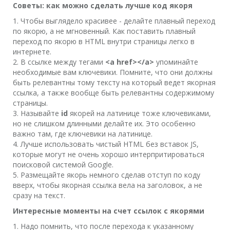
Советы: как можно сделать лучше код якоря
1. Чтобы выглядело красивее - делайте плавный переход
по якорю, а не мгновенный. Как поставить плавный
переход по якорю в HTML внутри страницы легко в
интернете.
2. В ссылке между тегами
<a href></a>
упоминайте
необходимые вам ключевики. Помните, что они должны
быть релевантны тому тексту на который ведет якорная
ссылка, а также вообще быть релевантны содержимому
страницы.
3. Называйте
id
якорей на латинице тоже ключевиками,
но не слишком длинными делайте их. Это особенно
важно там, где ключевики на латинице.
4. Лучше использовать чистый HTML без вставок JS,
которые могут не очень хорошо интерпритироваться
поисковой системой Google.
5. Размещайте якорь немного сделав отступ по коду
вверх, чтобы якорная ссылка вела на заголовок, а не
сразу на текст.
Интересные моменты на счет ссылок с якорями
1. Надо помнить, что после перехода к указанному