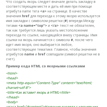
Что создать якорь следует вначале делать закладку в
соответствующем месте и дать ей имя при помощи
атрибута name тега
<a>
на странице. В качестве
значения
href
для перехода к этому якорю используется
имя закладки с символом решетки (
#
) впереди.Между
тегами
<a name="top">
и
</a>
текст не обязателен,
так как требуется лишь указать местоположение
перехода по ссылке, находящейся внизу страницы. Имя
ссылки на якорь начинается с символа
#
, после чего
идет имя якоря, оно выбирается любое,
соответствующее тематике. Главное, чтобы значения
атрибутов
name
и
href
совпадали (символ решетки не в
счет).
Пример кода HTML со якорными ссылками
<html>
<head>
<meta http-equiv="Content-Type" content="text/html;
charset=utf-8">
<title>Как вставит якорь в HTML</title>
</head>
<body>
<p><a href="#content">Название раздела с ключевыми