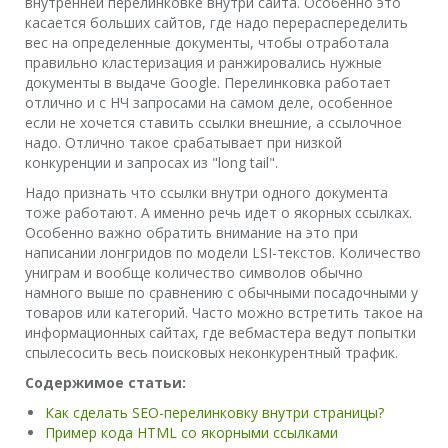
внутренней перелинковке внутри сайта. Особенно это
касается больших сайтов, где надо перераспеределить
вес на определенные документы, чтобы отработала
правильно кластеризация и ранжировались нужные
документы в выдаче Google. Перелинковка работает
отлично и с НЧ запросами на самом деле, особенное
если не хочется ставить ссылки внешние, а ссылочное
надо. Отлично такое срабатывает при низкой
конкуренции и запросах из "long tail".
Надо признать что ссылки внутри одного документа
тоже работают. А именно речь идет о якорных ссылках.
Особенно важно обратить внимание на это при
написании лонгридов по модели LSI-текстов. Количество
униграм и вообще количество символов обычно
намного выше по сравнению с обычными посадочными у
товаров или категорий. Часто можно встретить такое на
информационных сайтах, где вебмастера ведут попытки
спылесосить весь поисковых неконкурентный трафик.
Содержимое статьи:
Как сделать SEO-перелинковку внутри страницы?
Пример кода HTML со якорными ссылками