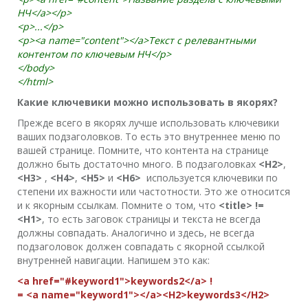
НЧ</a></p>
<p>...</p>
<p><a name="content"></a>Текст с релевантными
контентом по ключевым НЧ</p>
</body>
</html>
Какие ключевики можно использовать в якорях?
Прежде всего в якорях лучше использовать ключевики
ваших подзаголовков. То есть это внутреннее меню по
вашей странице. Помните, что контента на странице
должно быть достаточно много. В подзаголовках
<H2>
,
<H3>
,
<H4>
,
<H5>
и
<H6>
используется ключевики по
степени их важности или частотности. Это же относится
и к якорным ссылкам. Помните о том, что
<title> !=
<H1>
, то есть заговок страницы и текста не всегда
должны совпадать. Аналогично и здесь, не всегда
подзаголовок должен совпадать с якорной ссылкой
внутренней навигации. Напишем это как:
<a href="#keyword1">keywords2</a> !
= <a name="keyword1"></a><H2>keywords3</H2>