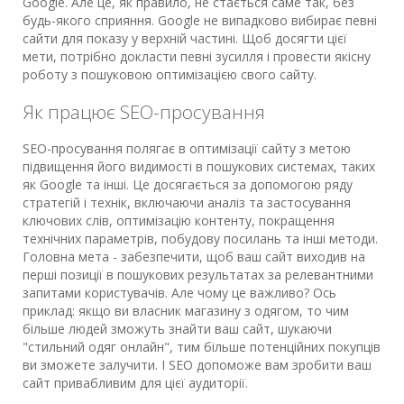
Google. Але це, як правило, не стається саме так, без
будь-якого сприяння. Google не випадково вибирає певні
сайти для показу у верхній частині. Щоб досягти цієї
мети, потрібно докласти певні зусилля і провести якісну
роботу з пошуковою оптимізацією свого сайту.
Як працює SEO-просування
SEO-просування полягає в оптимізації сайту з метою
підвищення його видимості в пошукових системах, таких
як Google та інші. Це досягається за допомогою ряду
стратегій і технік, включаючи аналіз та застосування
ключових слів, оптимізацію контенту, покращення
технічних параметрів, побудову посилань та інші методи.
Головна мета - забезпечити, щоб ваш сайт виходив на
перші позиції в пошукових результатах за релевантними
запитами користувачів. Але чому це важливо? Ось
приклад: якщо ви власник магазину з одягом, то чим
більше людей зможуть знайти ваш сайт, шукаючи
"стильний одяг онлайн", тим більше потенційних покупців
ви зможете залучити. І SEO допоможе вам зробити ваш
сайт привабливим для цієї аудиторії.