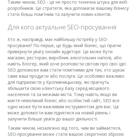
Таким чином, SEO - це не просто технічна штука для веб-
розробників. Це стратегія, яка допомагає вашому бізнесу
стати більш помітним та залучити нових клієнтів.
Для кого актуальне SEO-просування
Хто ж, насправді, має найбільшу потребу у SEO-
просуванні? По-перше, це будь-який бізнес, що прагне
привернути увагу онлайн аудиторії. Це може бути
магазин, ресторан, виробник алкогольних напоїв, або
навіть блогер, який хоче розповісти світові про свої ідеї.
SEO допоможе вам стати помітними для тих, хто шукає
саме ваші продукти або послуги. Це особливо важливо
для підприємств у Кропивницькому, які прагнуть
збільшити свою клієнтську базу серед місцевого
населення та за межами міста. Тому навіть якщо ви
маєте невеликий бізнес або особистий сайт, SEO все
одно може бути важливим інструментом для вас. Це
може допомогти вам піднятися на новий рівень і
залучити більше уваги до вашої діяльності.
Таким чином, незалежно від того, чим ви займаєтеся,
SEO-просування може стати вашою секретною зброєю