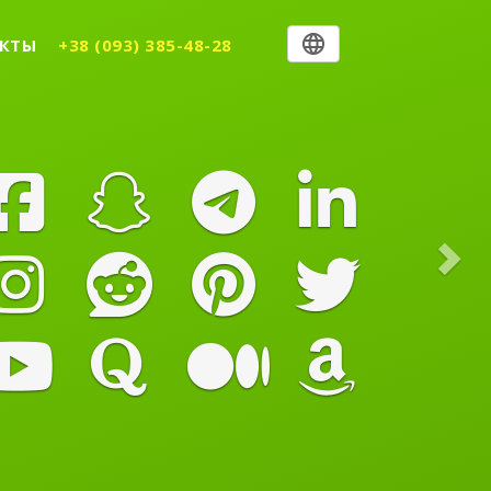
Nex
КТЫ
+38 (093) 385-48-28