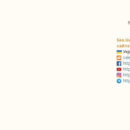
В
Seo.U
сайто
Укр
sal
htt
htt
htt
htt