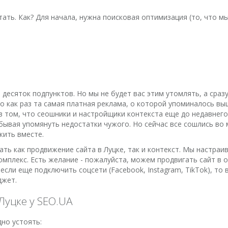
ать. Как? Для начала, нужна поисковая оптимизация (то, что м
десяток подпунктов. Но мы не будет вас этим утомлять, а сразу
 Это как раз та самая платная реклама, о которой упоминалось 
 в том, что сеошники и настройщики контекста еще до недавнег
бывая упомянуть недостатки чужого. Но сейчас все сошлись во 
жить вместе.
ть как продвижение сайта в Луцке, так и контекст. Мы настраи
омплекс. Есть желание - пожалуйста, можем продвигать сайт в 
ли еще подключить соцсети (Facebook, Instagram, TikTok), то 
джет.
Луцке у SEO.UA
дно устоять: