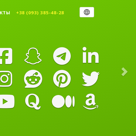
Nex
КТЫ
+38 (093) 385-48-28