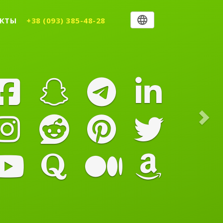
Nex
КТЫ
+38 (093) 385-48-28