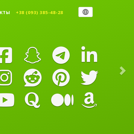
Nex
КТЫ
+38 (093) 385-48-28