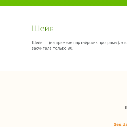
Шейв
Шейв — (на примере партнёрских программ): эт
засчитала только 80.
В
Seo.U