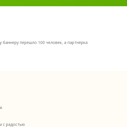
у баннеру перешло 100 человек, а партнёрка
м.
 с радостью