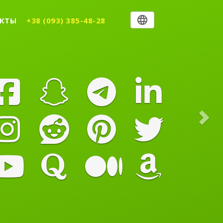
Nex
КТЫ
+38 (093) 385-48-28