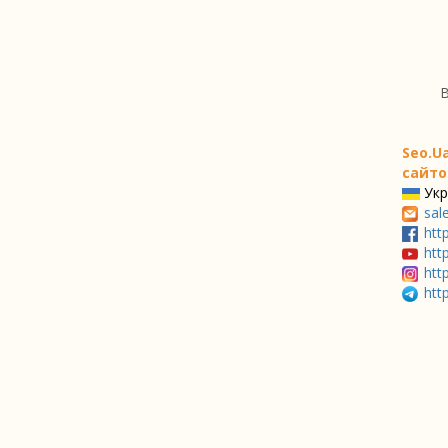
В
Seo.U
сайто
Укр
sal
htt
htt
htt
htt