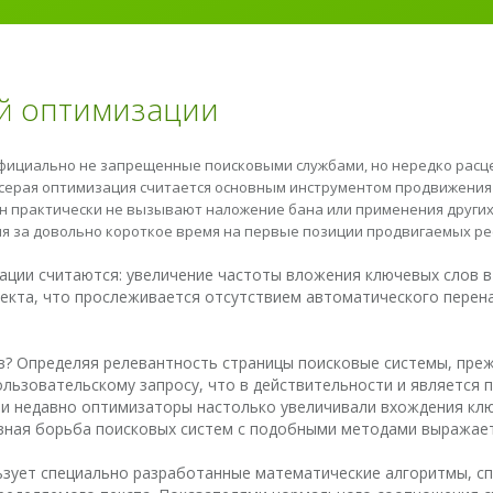
й оптимизации
официально не запрещенные поисковыми службами, но нередко рас
о серая оптимизация считается основным инструментом продвижения 
н практически не вызывают наложение бана или применения других
 за довольно короткое время на первые позиции продвигаемых ре
ции считаются: увеличение частоты вложения ключевых слов в 
ректа, что прослеживается отсутствием автоматического перена
в? Определяя релевантность страницы поисковые системы, преж
льзовательскому запросу, что в действительности и является
ли недавно оптимизаторы настолько увеличивали вхождения клю
ивная борьба поисковых систем с подобными методами выражае
зует специально разработанные математические алгоритмы, с