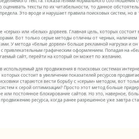
еделяемого текста. Показателями нормального соотношения с
 оценивать тексты по их читабельности, то данное обстояте
 предела. Это вроде и нарушает правила поисковых систем, но 
 «серых» или «белых» дорвеев. Главная цель, которых состоит 
норами. Вот только серые методы отличны от черных, наличием 
ми. У метода «белые дорвеи» больше рекламной нагрузки и он 
т с привлекательным графическим оформлением. Попадая на «б
гаемый сайт, перейти на который он может по желанию.
ов используемый для продвижения в поисковых системах интерне
ь которых состоит в увеличении показателей ресурсов продвиг
ковики стараются вести борьбу с «серым» методом, вот только
систем к серой оптимизации? Просто этот метод больше приде
ое или постоянное блокирование сайтов. Но это, наверное, бо
 продвижению ресурса, когда ранее разрешенное уже завтра ст