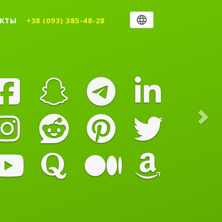
Nex
КТЫ
+38 (093) 385-48-28