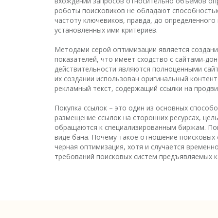
вхождений запросов относительно объемов опр
роботы поисковиков не обладают способностью
частоту ключевиков, правда, до определенного
установленных ими критериев.
Методами серой оптимизации является создание
показателей, что имеет сходство с сайтами-до
действительности являются полноценными сайта
их создании использован оригинальный контен
рекламный текст, содержащий ссылки на продви
Покупка ссылок – это один из основных способ
размещение ссылок на сторонних ресурсах, цел
обращаются к специализированным биржам. Поис
виде бана. Почему такое отношение поисковых 
черная оптимизация, хотя и случается временн
требований поисковых систем предъявляемых к