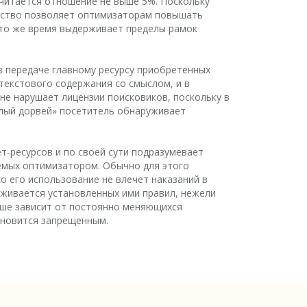
читается отношение не выше 5%. Поскольку
льство позволяет оптимизаторам повышать
в то же время выдерживает пределы рамок
в передаче главному ресурсу приобретенных
текстового содержания со смыслом, и в
не нарушает лицензии поисковиков, поскольку в
елый дорвей» посетитель обнаруживает
т-ресурсов и по своей сути подразумевает
аемых оптимизатором. Обычно для этого
 его использование не влечет наказаний в
рживается установленных ими правил, нежели
льше зависит от постоянно меняющихся
ановится запрещенным.