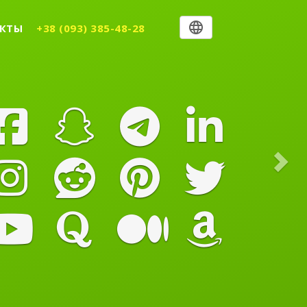
Nex
КТЫ
+38 (093) 385-48-28