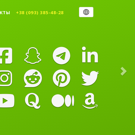
Nex
КТЫ
+38 (093) 385-48-28