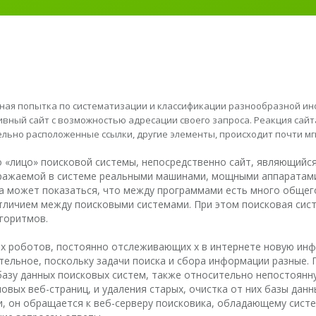
ачная попытка по систематизации и классификации разнообразной 
вный сайт с возможностью адресации своего запроса. Реакция сайта
ельно расположенные ссылки, другие элементы, происходит почти м
о «лицо» поисковой системы, непосредственно сайт, являющийс
ыражаемой в системе реальными машинами, мощными аппаратам
 может показаться, что между программами есть много общего
личием между поисковыми системами. При этом поисковая сист
лгоритмов.
ых роботов, постоянно отслеживающих х в интернете новую ин
тельное, поскольку задачи поиска и сбора информации разные.
базу данных поисковых систем, также относительно непостоян
овых веб-страниц, и удаления старых, очистка от них базы дан
, он обращается к веб-серверу поисковика, обладающему сис