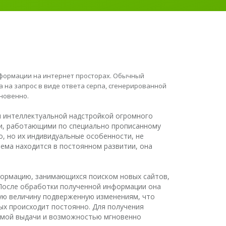
информации на интернет просторах. Обычный
 на запрос в виде ответа серпа, сгенерированной
гновенно.
я интеллектуальной надстройкой огромного
и, работающими по специально прописанному
, но их индивидуальные особенности, не
ема находится в постоянном развитии, она
формацию, занимающихся поиском новых сайтов,
 После обработки полученной информации она
ную величину подверженную изменениям, что
ных происходит постоянно. Для получения
темой выдачи и возможностью мгновенно