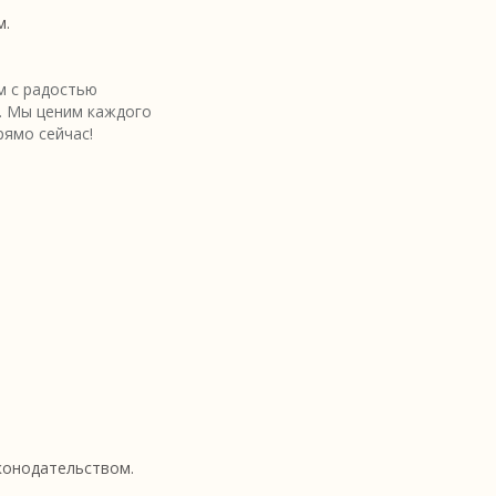
м.
 с радостью
. Мы ценим каждого
рямо сейчас!
аконодательством.