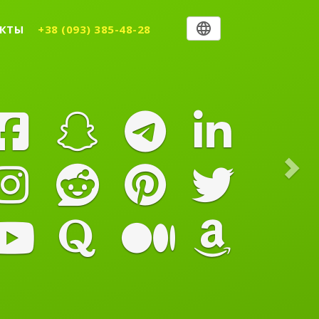
Nex
КТЫ
+38 (093) 385-48-28