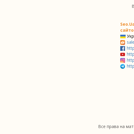
В
Seo.U
сайто
Укр
sal
htt
htt
htt
htt
Все права на мат