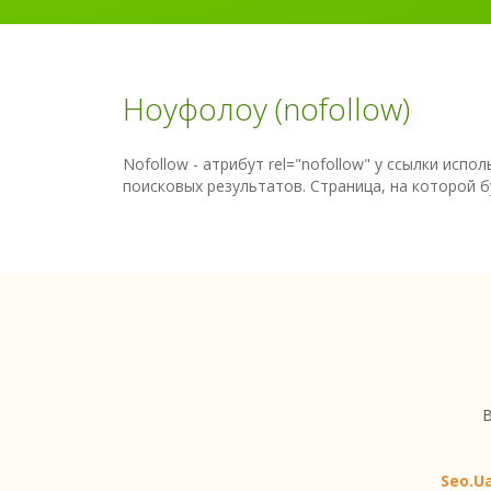
Ноуфолоу (nofollow)
Nofollow - атрибут rel="nofollow" у ссылки исп
поисковых результатов. Страница, на которой бу
В
Seo.U