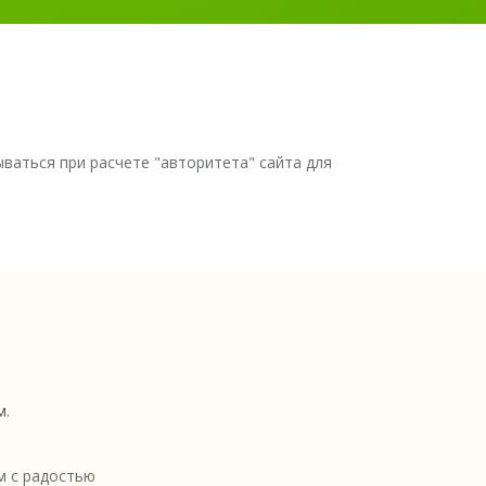
тываться при расчете "авторитета" сайта для
м.
 с радостью