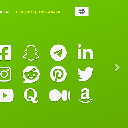
Nex
КТЫ
+38 (093) 385-48-28