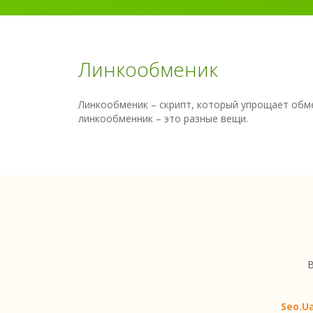
Линкообменик
Линкообменик – скрипт, который упрощает обме
линкообменник – это разные вещи.
В
Seo.U