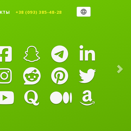
Nex
КТЫ
+38 (093) 385-48-28