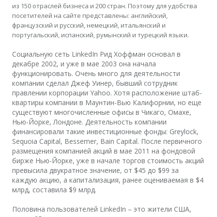
из 150 отраслей бизнеса и 200 стран. Поэтому для удобства
посетителей на сайте представлены: английский,
французский и русский, немецкий, итальянский и
португальский, испанский, румынский и турецкий языки.
Социальную сеть LinkedIn Рид Хоффман основал в
декабре 2002, и уже в мае 2003 она начала
функционировать. Очень много для деятельности
компании сделал Джеф Уинер, бывший сотрудник
правлении корпорации Yahoo. Хотя расположение штаб-
квартиры компании в Маунтин-Вью Калифорнии, но еще
существуют многочисленные офисы в Чикаго, Омахе,
Нью-Йорке, Лондоне. Деятельность компании
финансировали такие инвестиционные фонды: Greylock,
Sequoia Capital, Bessemer, Bain Capital. После первичного
размещения компанией акций в мае 2011 на фондовой
бирже Нью-Йорке, уже в начале торгов стоимость акций
превысила двукратное значение, от $45 до $99 за
каждую акцию, а капитализация, ранее оцениваемая в $4
млрд, составила $9 млрд.
Половина пользователей LinkedIn – это жители США,