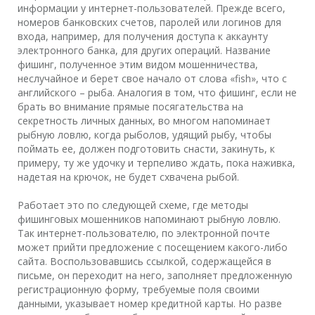
информации у интернет-пользователей. Прежде всего,
номеров банковских счетов, паролей или логинов для
входа, например, для получения доступа к аккаунту
электронного банка, для других операций. Название
фишинг, полученное этим видом мошенничества,
неслучайное и берет свое начало от слова «fish», что с
английского – рыба. Аналогия в том, что фишинг, если не
брать во внимание прямые посягательства на
секретность личных данных, во многом напоминает
рыбную ловлю, когда рыболов, удящий рыбу, чтобы
поймать ее, должен подготовить снасти, закинуть, к
примеру, ту же удочку и терпеливо ждать, пока наживка,
надетая на крючок, не будет схвачена рыбой.
Работает это по следующей схеме, где методы
фишинговых мошенников напоминают рыбную ловлю.
Так интернет-пользователю, по электронной почте
может прийти предложение с посещением какого-либо
сайта. Воспользовавшись ссылкой, содержащейся в
письме, он переходит на него, заполняет предложенную
регистрационную форму, требуемые поля своими
данными, указывает номер кредитной карты. Но разве