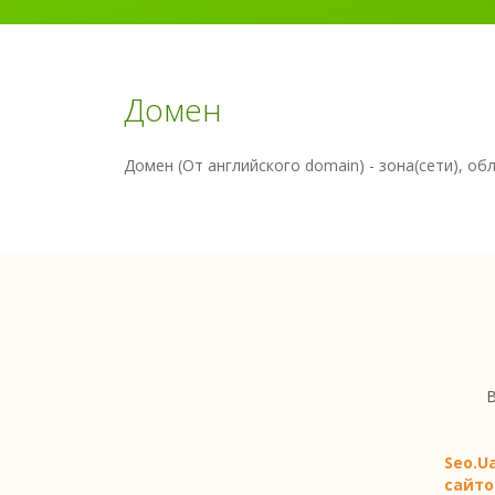
Домен
Домен (От английского domain) - зона(сети), обла
В
Seo.U
сайто