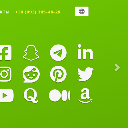
Nex
КТЫ
+38 (093) 385-48-28