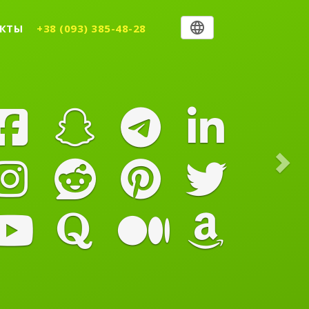
Nex
КТЫ
+38 (093) 385-48-28