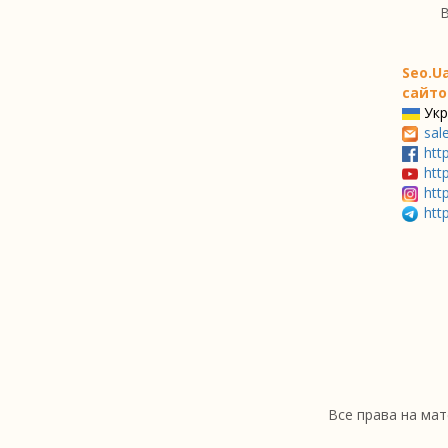
В
Seo.U
сайто
Укр
sal
htt
htt
htt
htt
Все права на мат