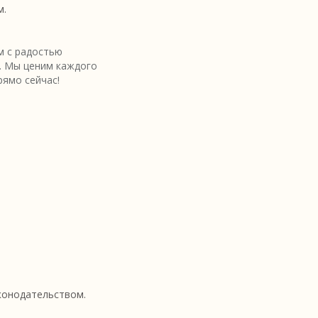
м.
 с радостью
. Мы ценим каждого
рямо сейчас!
аконодательством.