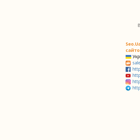
В
Seo.U
сайто
Укр
sal
htt
htt
htt
htt