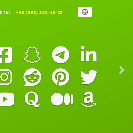
Nex
КТЫ
+38 (093) 385-48-28