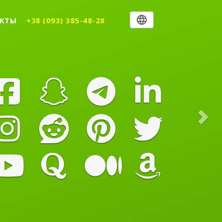
Nex
КТЫ
+38 (093) 385-48-28