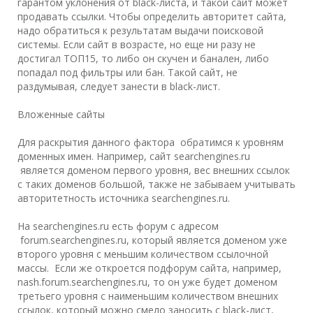
гарантом уклонения от black-листа, и такой сайт может
продавать ссылки. Чтобы определить авторитет сайта,
надо обратиться к результатам выдачи поисковой
системы. Если сайт в возрасте, но еще ни разу не
достигал ТОП15, то либо он скучен и банален, либо
попадал под фильтры или бан. Такой сайт, не
раздумывая, следует занести в black-лист.
Вложенные сайты
Для раскрытия данного фактора обратимся к уровням
доменных имен. Например, сайт searchengines.ru
является доменом первого уровня, вес внешних ссылок
с таких доменов большой, также не забываем учитывать
авторитетность источника searchengines.ru.
На searchengines.ru есть форум с адресом
forum.searchengines.ru, который является доменом уже
второго уровня с меньшим количеством ссылочной
массы. Если же откроется подфорум сайта, например,
nash.forum.searchengines.ru, то он уже будет доменом
третьего уровня с наименьшим количеством внешних
ссылок, который можно смело заносить с black-лист,