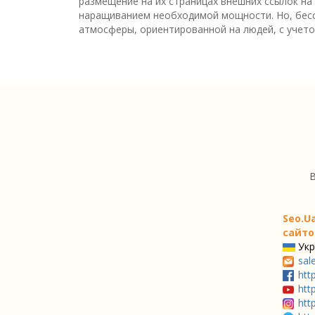
размещение на их страницах внешних ссылок на
наращиванием необходимой мощности. Но, бесс
атмосферы, ориентированной на людей, с учето
В
Seo.U
сайто
Укр
sal
htt
htt
htt