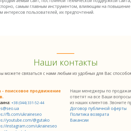
 продвигаемый сайт, постоянной технической поддержкой сайта,
порно, самым главным инструментом, влияющим на повышение а
м интересов пользователей, их предпочтений.
Наши контакты
ы можете связаться с нами любым из удобных для Вас способо
a - поисковое продвижение
Наши менеджеры по продажам
в.
ответят на все Ваши вопросы
аина:
из наших клиентов. Звоните п
+38 (044) 331-52-44
es@seo.ua
Договор публичной оферты
ps://fb.com/ukraineseo
Политика возврата
ps://youtube.com/@gutako
Вакансии
ps://instagram.com/ukraineseo