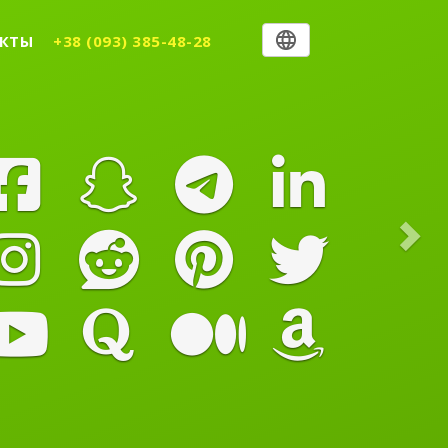
Nex
КТЫ
+38 (093) 385-48-28