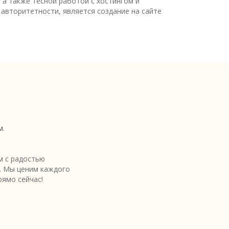
 а также тесной работой с хостингом и
вторитетности, является создание на сайте
м.
 с радостью
. Мы ценим каждого
рямо сейчас!