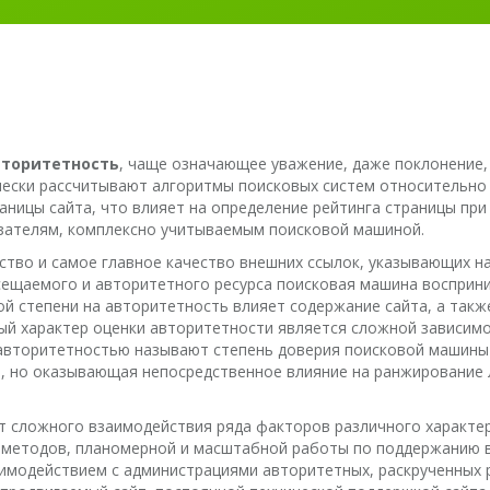
вторитетность
, чаще означающее уважение, даже поклонение,
ески рассчитывают алгоритмы поисковых систем относительно 
аницы сайта, что влияет на определение рейтинга страницы при
азателям, комплексно учитываемым поисковой машиной.
ство и самое главное качество внешних ссылок, указывающих н
посещаемого и авторитетного ресурса поисковая машина восприн
ой степени на авторитетность влияет содержание сайта, а такж
ый характер оценки авторитетности является сложной зависимо
авторитетностью называют степень доверия поисковой машины к
, но оказывающая непосредственное влияние на ранжирование л
т сложного взаимодействия ряда факторов различного характер
 методов, планомерной и масштабной работы по поддержанию в
имодействием с администрациями авторитетных, раскрученных р