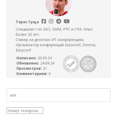
Тарас Гуща
Специалист по SEO, SMM, PPC и CPA. Опыт
более 20 лет.
Спикер на десятках ИТ-конференциях.
Организатор конференций Guruconf, Dvoma,
Easyconf
Написано:
20.09.24
Обновлено:
24.09.24
Просмотров:
21
Комментариев:
0
І
м
ʼ
я
Н
*
о