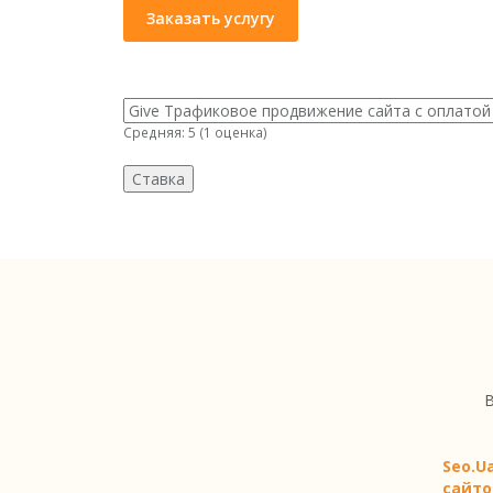
Заказать услугу
Средняя:
5
(
1
оценка)
В
Seo.U
сайто