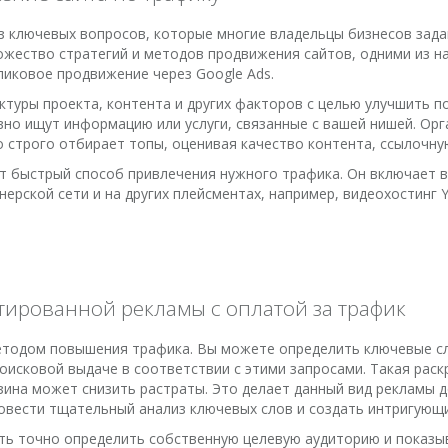
из ключевых вопросов, которые многие владельцы бизнесов зада
ножество стратегий и методов продвижения сайтов, одними из 
ликовое продвижение через Google Ads.
туры проекта, контента и других факторов с целью улучшить по
вно ищут информацию или услуги, связанные с вашей нишей. Ор
о строго отбирает топы, оценивая качество контента, ссылочну
т быстрый способ привлечения нужного трафика. Он включает в
тнерской сети и на других плейсментах, например, видеохостинг 
тированной рекламы с оплатой за трафик
тодом повышения трафика. Вы можете определить ключевые сло
исковой выдаче в соответствии с этими запросами. Такая рас
азина может снизить растраты. Это делает данный вид рекламы 
овести тщательный анализ ключевых слов и создать интригующ
ь точно определить собственную целевую аудиторию и показы