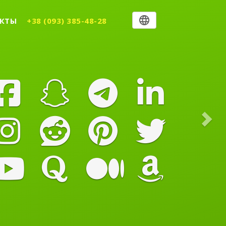
Nex
КТЫ
+38 (093) 385-48-28