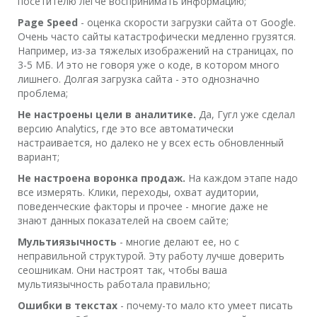
посетителю легче воспринимать информацию;
Page Speed
- оценка скорости загрузки сайта от Google.
Очень часто сайты катастрофически медленно грузятся.
Например, из-за тяжелых изображений на страницах, по
3-5 МБ. И это не говоря уже о коде, в котором много
лишнего. Долгая загрузка сайта - это однозначно
проблема;
Не настроены цели в аналитике.
Да, Гугл уже сделал
версию Analytics, где это все автоматически
настраивается, но далеко не у всех есть обновленный
вариант;
Не настроена воронка продаж.
На каждом этапе надо
все измерять. Клики, переходы, охват аудитории,
поведенческие факторы и прочее - многие даже не
знают данных показателей на своем сайте;
Мультиязычность
- многие делают ее, но с
неправильной структурой. Эту работу лучше доверить
сеошникам. Они настроят так, чтобы ваша
мультиязычность работала правильно;
Ошибки в текстах
- почему-то мало кто умеет писать