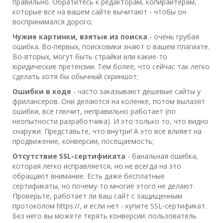
правильно. Обратитесь к редакторам, копирайтерам,
которые все на вашем сайте вычитают - чтобы он
воспринимался дорого;
Чужие картинки, взятые из поиска
- очень грубая
ошибка. Во-первых, поисковики знают о вашем плагиате.
Во-вторых, могут быть страйки или какие-то
юридические претензии. Тем более, что сейчас так легко
сделать хотя бы обычный скриншот;
Ошибки в коде
- часто заказывают дешевые сайты у
фрилансеров. Они делаются на коленке, потом вылазят
ошибки, все глючит, неправильно работает (по
неопытности разработчика). И это только то, что видно
снаружи. Представьте, что внутри! А это все влияет на
продвижение, конверсии, посещаемость;
Отсутствие SSL-сертификата
- банальная ошибка,
которая легко исправляется, но не всегда на это
обращают внимание. Есть даже бесплатные
сертификаты, но почему-то многие этого не делают.
Проверьте, работает ли ваш сайт с защищенным
протоколом https://, и если нет - купите SSL-сертификат.
Без него вы можете терять конверсии: пользователь