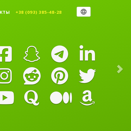
Nex
КТЫ
+38 (093) 385-48-28