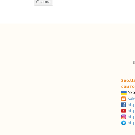
В
Seo.U
сайто
Укр
sal
htt
htt
htt
htt