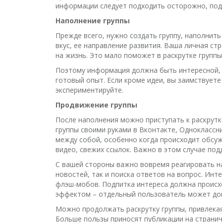
информации следует подходить осторожно, подн
Наполнение группы
Прежде всего, нужно создать группу, наполнит
вкус, ее направление развития. Ваша личная с
на жизнь. Это мало поможет в раскрутке группы
Поэтому информация должна быть интересной, ж
готовый опыт. Если кроме идеи, вы заимствуете
экспериментируйте.
Продвижение группы
После наполнения можно приступать к раскрутке
группы своими руками в Вконтакте, Одноклассн
между собой, особенно когда происходит обсу
видео, свежих ссылок. Важно в этом случае по
С вашей стороны важно вовремя реагировать на
новостей, так и поиска ответов на вопрос. Инт
флэш-мобов. Подпитка интереса должна происхо
эффектом – отдельный пользователь может доп
Можно продолжать раскрутку группы, привлека
Больше пользы приносят публикации на странич