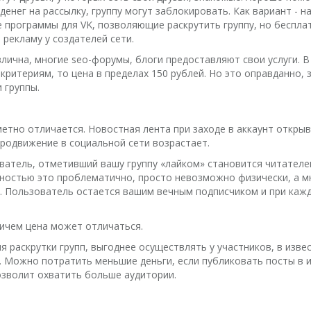
енег на рассылку, группу могут заблокировать. Как вариант - 
программы для VK, позволяющие раскрутить группу, но беспла
рекламу у создателей сети.
лична, многие seo-форумы, блоги предоставляют свои услуги. В
критериям, то цена в пределах 150 рублей. Но это оправданно, 
 группы.
етно отличается. Новостная лента при заходе в аккаунт открыв
продвижение в социальной сети возрастает.
атель, отметивший вашу группу «лайком» становится читателе
вностью это проблематично, просто невозможно физически, а мн
. Пользователь остается вашим вечным подписчиком и при каж
ричем цена может отличаться.
ля раскрутки групп, выгоднее осуществлять у участников, в изве
. Можно потратить меньшие деньги, если публиковать посты в и
озволит охватить больше аудитории.