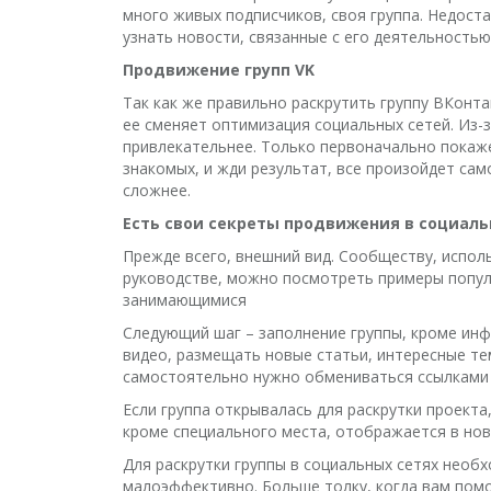
много живых подписчиков, своя группа. Недост
узнать новости, связанные с его деятельность
Продвижение групп VK
Так как же правильно раскрутить группу ВКонт
ее сменяет оптимизация социальных сетей. Из-
привлекательнее. Только первоначально покажет
знакомых, и жди результат, все произойдет са
сложнее.
Есть свои секреты продвижения в социаль
Прежде всего, внешний вид. Сообществу, испол
руководстве, можно посмотреть примеры популя
занимающимися
Следующий шаг – заполнение группы, кроме инф
видео, размещать новые статьи, интересные те
самостоятельно нужно обмениваться ссылками с 
Если группа открывалась для раскрутки проекта
кроме специального места, отображается в ново
Для раскрутки группы в социальных сетях необ
малоэффективно. Больше толку, когда вам помог