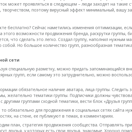
аток может проявляться в следующем – люди заходят на такие 
ю, творчеством, поэтому вирусный эффект минимальный, вашу за
акте бесплатно? Сейчас наметились изменения оптимизации, есл
за этого возможности продвижения бренда, раскрутки группы, б
ся, что сделать это легко. Создал группу, наполнил нужным ма
мо собой. Но большое количество групп, разнообразная тематик
ной сети
ьзуя специальную разметку, можно придать запоминающийся внеш
рных групп, если самому это затруднительно, можно воспользо
ормации обязательное наличие аватара, лица группы. Следить 
мы, желательно тематики группы. Подписчики должны чувствоват
другими группами сходной тематики, вести блок «Друзья группы
, то обязательно для продвижения в социальных сетях сайта нуж
стях, на стене, ее публикуют в темах, в комментариях.
ходим план, стратегия продвижения сообщества. Отправлять пр
ут друзья, у которых есть свои друзья, знакомые. Хорошо помо