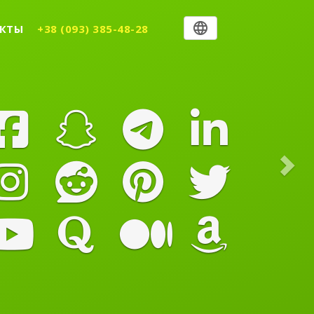
Nex
КТЫ
+38 (093) 385-48-28