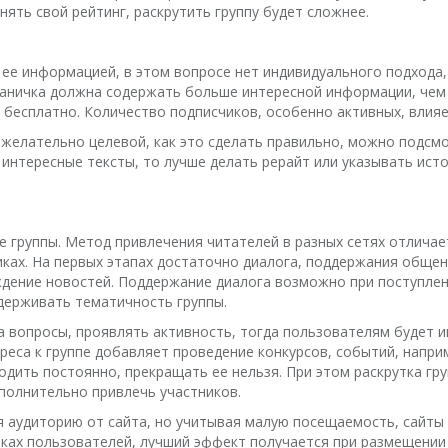
ять свой рейтинг, раскрутить группу будет сложнее.
ь ее информацией, в этом вопросе нет индивидуального подхода
траничка должна содержать больше интересной информации, чем
 бесплатно. Количество подписчиков, особенно активных, влияет
елательно целевой, как это сделать правильно, можно подсмот
 интересные тексты, то лучше делать рерайт или указывать ист
 группы. Метод привлечения читателей в разных сетях отличает
иках. На первых этапах достаточно диалога, поддержания обще
ждение новостей. Поддержание диалога возможно при поступлен
ддерживать тематичность группы.
 вопросы, проявлять активность, тогда пользователям будет и
ереса к группе добавляет проведение конкурсов, событий, напри
дить постоянно, прекращать ее нельзя. При этом раскрутка гр
олнительно привлечь участников.
я аудиторию от сайта, но учитывая малую посещаемость, сайты
ках пользователей, лучший эффект получается при размещении 