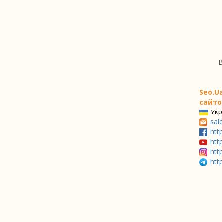
В
Seo.U
сайто
Укр
sal
htt
htt
htt
htt