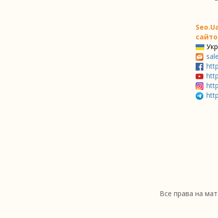
Seo.U
сайто
Укр
sal
htt
htt
htt
htt
Все права на мат