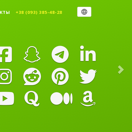
Nex
КТЫ
+38 (093) 385-48-28