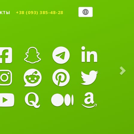
Nex
КТЫ
+38 (093) 385-48-28