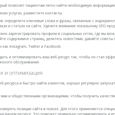
орый позволит пациентам легко найти необходимую информацию
оих услугах, разместите контакты.
в: определите ключевые слова и фразы, связанные с эндокрино
вках и статьях на сайте. Уделите внимание локальному SEO-пр
ужно зарегистрировать профили в социальных сетях, где вы мо
йте содержимое страниц, делитесь новостями, давайте советы 
ак Instagram, Twitter и Facebook.
дать и оптимизировать ваш веб-ресурс так, чтобы он стал эф
инского обслуживания.
е и оптимизация
б-ресурса и быстро найти клиентов, хорошо регулярно запускат
ами и общественными организациями, чтобы получить качестве
оверять позиции сайта в поиске. Для этого применяются спец
на вашем ресурсе. Это поможет правильно оптимизировать и в