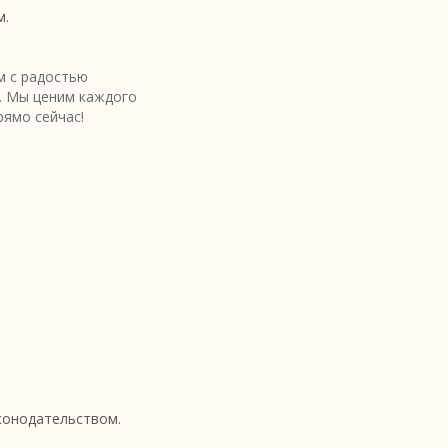
м.
 с радостью
. Мы ценим каждого
рямо сейчас!
аконодательством.