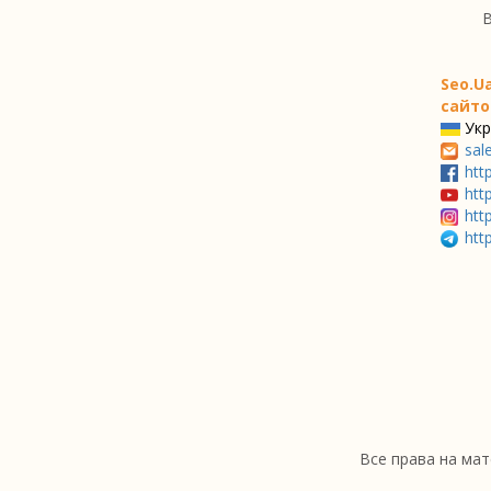
В
Seo.U
сайто
Укр
sal
htt
htt
htt
htt
Все права на мат