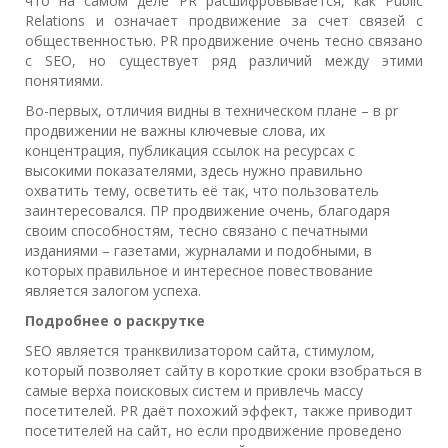
что на самом деле PR расшифровывается, как Public
Relations и означает продвижение за счет связей с
общественностью. PR продвижение очень тесно связано
с SEO, но существует ряд различий между этими
понятиями.
Во-первых, отличия видны в техническом плане – в pr
продвижении не важны ключевые слова, их
концентрация, публикация ссылок на ресурсах с
высокими показателями, здесь нужно правильно
охватить тему, осветить её так, что пользователь
заинтересовался. ПР продвижение очень, благодаря
своим способностям, тесно связано с печатными
изданиями – газетами, журналами и подобными, в
которых правильное и интересное повествование
является залогом успеха.
Подробнее о раскрутке
SEO является транквилизатором сайта, стимулом,
который позволяет сайту в короткие сроки взобраться в
самые верха поисковых систем и привлечь массу
посетителей. PR даёт похожий эффект, также приводит
посетителей на сайт, но если продвижение проведено