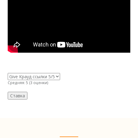
Средняя:
5
(
3
оценки)