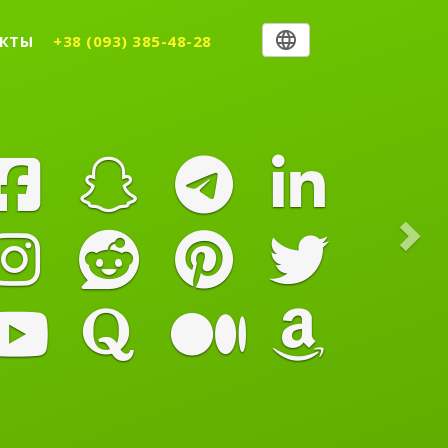
Nex
КТЫ
+38 (093) 385-48-28