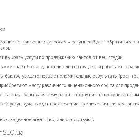
тки
ижение по поисковым запросам – разумнее будет обратиться в 
алов.
т выбрать услуги по продвижению сайтов от веб-студии:
сумме знает больше, нежели один сотрудник, и работает горазд
вы быстро увидите первые положительные результаты (рост траф
приобретают массу различного лицензионного софта для продви
репутации, благодаря чему риски столкнуться с некомпетентным
ктр услуг, куда входит продвижение по ключевым словам, оптим
ное, надежное агентство, они отсутствуют.
т SEO.ua