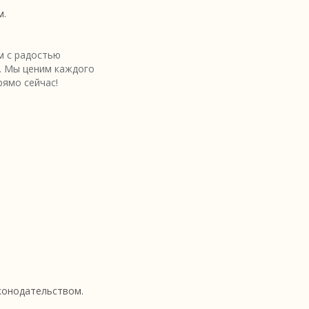
м.
 с радостью
. Мы ценим каждого
рямо сейчас!
аконодательством.