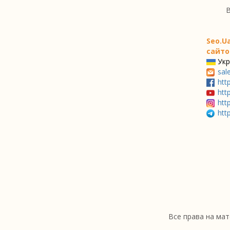
В
Seo.U
сайто
Укр
sal
htt
htt
htt
htt
Все права на мат