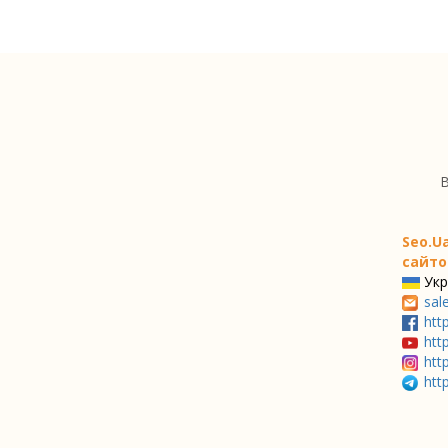
В
Seo.U
сайто
Укр
sal
htt
htt
htt
htt