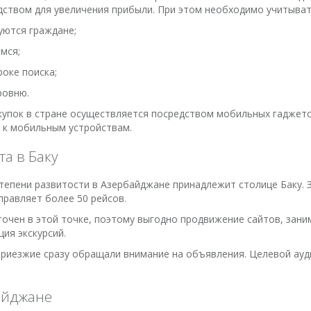
ством для увеличения прибыли. При этом необходимо учитыват
уются граждане;
мся;
роке поиска;
ровню.
купок в стране осуществляется посредством мобильных гаджетов
 к мобильным устройствам.
а в Баку
степени развитости в Азербайджане принадлежит столице Баку.
правляет более 50 рейсов.
точен в этой точке, поэтому выгодно продвижение сайтов, за
ция экскурсий.
приезжие сразу обращали внимание на объявления. Целевой ауд
айджане