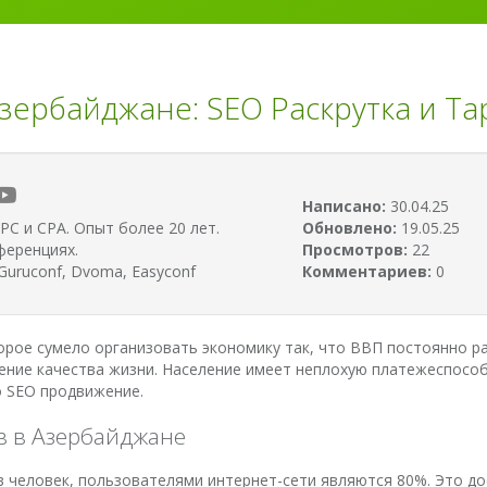
зербайджане: SEO Раскрутка и Та
Написано:
30.04.25
PC и CPA. Опыт более 20 лет.
Обновлено:
19.05.25
ференциях.
Просмотров:
22
uruconf, Dvoma, Easyconf
Комментариев:
0
орое сумело организовать экономику так, что ВВП постоянно ра
ение качества жизни. Население имеет неплохую платежеспособн
о SEO продвижение.
в в Азербайджане
 человек, пользователями интернет-сети являются 80%. Это до