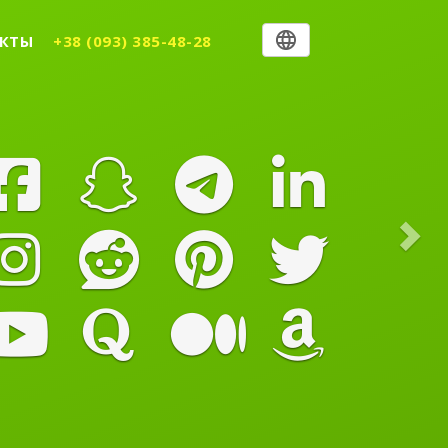
Nex
КТЫ
+38 (093) 385-48-28